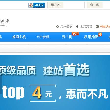
用户名:
密 码:
用户登录
购买流程
付款方
易
虚拟主机
VIP合租
云主机
租用托管