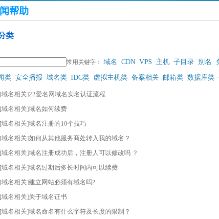
闻帮助
分类
域名
CDN
VPS
主机
子目录
别名
常用关键字：
闻类
安全播报
域名类
IDC类
虚拟主机类
备案相关
邮箱类
数据库类
[域名相关]22爱名网域名实名认证流程
[域名相关]域名如何续费
[域名相关]域名注册的10个技巧
[域名相关]如何从其他服务商处转入我的域名？
[域名相关]域名注册成功后，注册人可以修改吗 ？
[域名相关]域名过期后多长时间内可以续费
[域名相关]建立网站必须有域名吗?
[域名相关]关于域名证书
[域名相关]域名命名有什么字符及长度的限制？